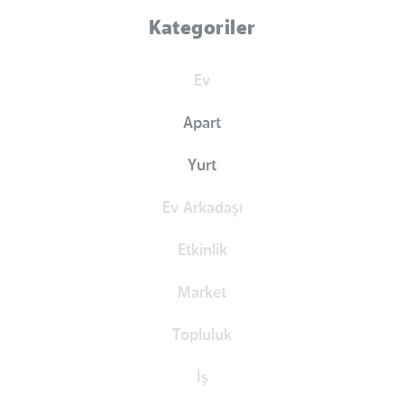
Kategoriler
Ev
Apart
Yurt
Ev Arkadaşı
Etkinlik
Market
Topluluk
İş