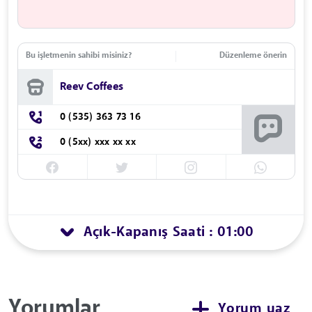
Bu işletmenin sahibi misiniz?
Düzenleme önerin
Reev Coffees
0 (535) 363 73 16
0 (5xx) xxx xx xx
Açık
Kapanış Saati : 01:00
-
Yorumlar
Yorum yaz