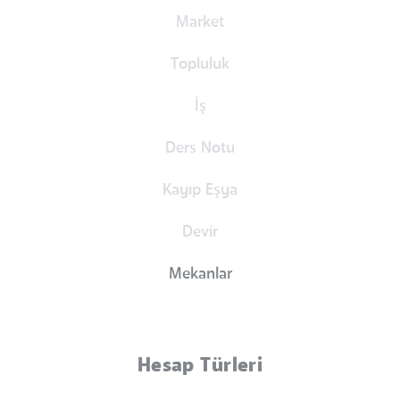
Market
Topluluk
İş
Ders Notu
Kayıp Eşya
Devir
Mekanlar
Hesap Türleri