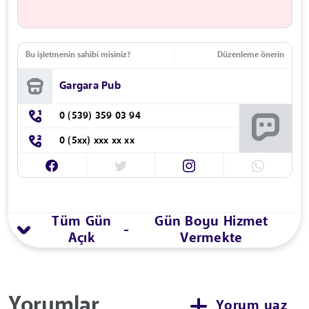
Bu işletmenin sahibi misiniz?
Düzenleme önerin
Gargara Pub
0 (539) 359 03 94
0 (5xx) xxx xx xx
Tüm Gün
Gün Boyu Hizmet
-
Açık
Vermekte
Yorumlar
Yorum yaz