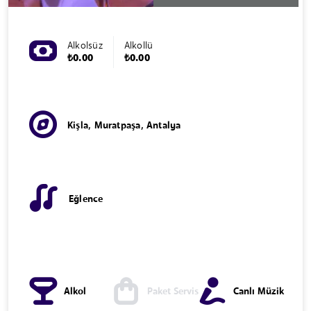
Alkolsüz
Alkollü
₺0.00
₺0.00
Kişla, Muratpaşa, Antalya
Eğlence
Alkol
Paket Servis
Canlı Müzik