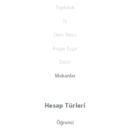
Topluluk
İş
Ders Notu
Kayıp Eşya
Devir
Mekanlar
Hesap Türleri
Öğrenci