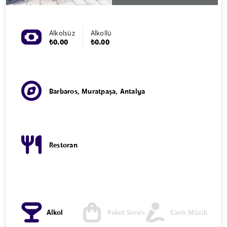
Alkolsüz
Alkollü
₺0.00
₺0.00
Barbaros, Muratpaşa, Antalya
Restoran
Alkol
Paket Servis
Canlı Müzik