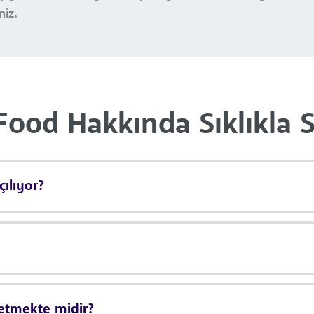
niz.
 Food Hakkında Sıklıkla 
çılıyor?
 etmekte midir?