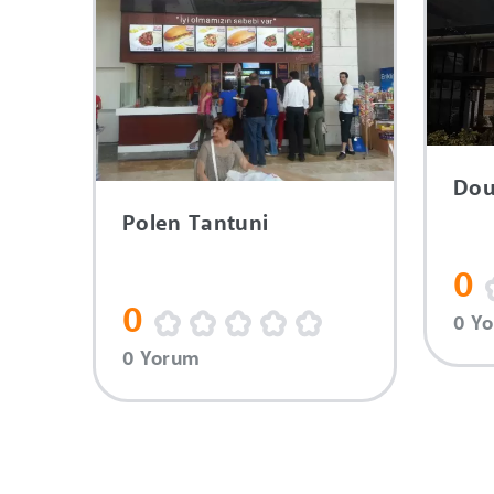
Dou
Polen Tantuni
0
0
0 Y
0 Yorum