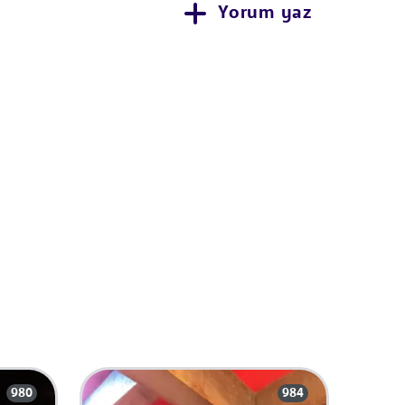
Yorum yaz
980
984