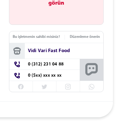
görün
Bu işletmenin sahibi misiniz?
Düzenleme önerin
Vidi Vari Fast Food
0 (312) 231 04 88
0 (5xx) xxx xx xx