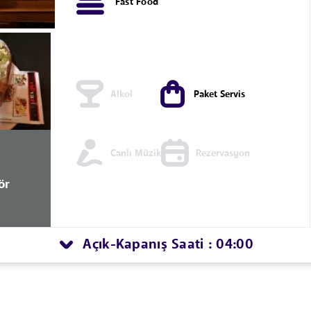
Fast Food
Alkol
Paket Servis
Canlı Müzik
Rezervasyon
ör
Açık
Kapanış Saati : 04:00
-