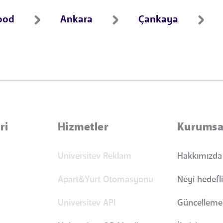
ood
Ankara
Çankaya
ri
Hizmetler
Kurumsa
Universitev Reklam
Hakkımızda
Apart&Yurt Otomasyonu
Neyi hedefl
Universitev API
Güncellemel