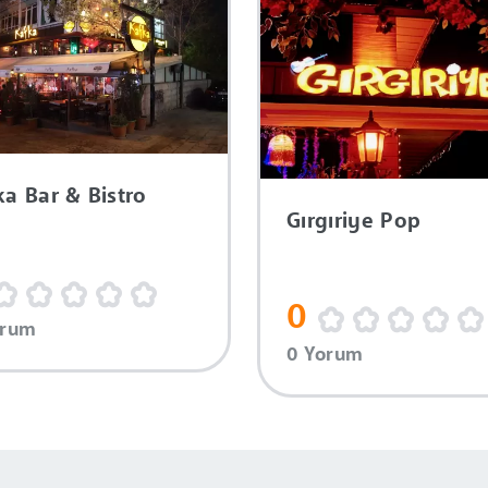
ka Bar & Bistro
Gırgıriye Pop
0
orum
0 Yorum