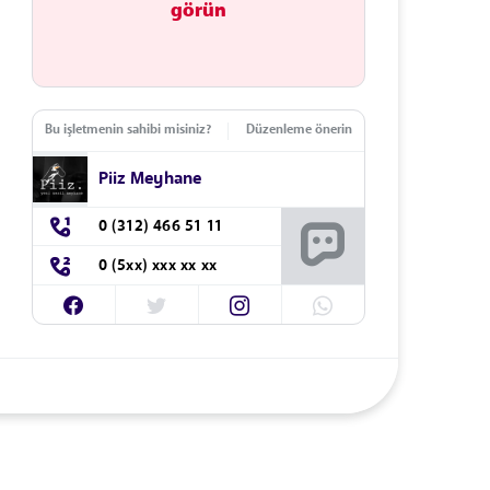
görün
Bu işletmenin sahibi misiniz?
Düzenleme önerin
Piiz Meyhane
0 (312) 466 51 11
0 (5xx) xxx xx xx