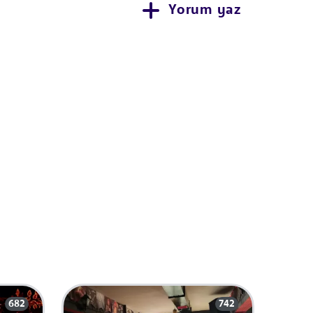
Yorum yaz
682
742