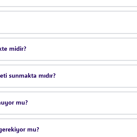
kte midir?
meti sunmakta mıdır?
unuyor mu?
 gerekiyor mu?