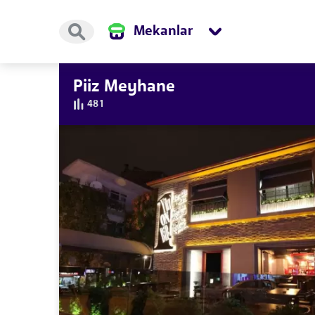
Mekanlar
Piiz Meyhane
481