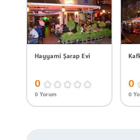
Kaf
Hayyami Şarap Evi
0
0
0 Y
0 Yorum