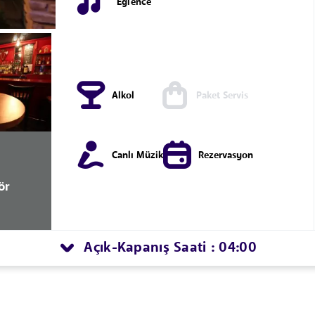
Eğlence
Alkol
Paket Servis
Canlı Müzik
Rezervasyon
ör
Açık
Kapanış Saati : 04:00
-