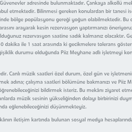
 Güvenevler adresinde bulunmaktadır. Çankaya alkollü mek
kabul etmektedir. Bilinmesi gereken konulardan bir tanesi i
rinde bölge popülasyonu gereği yoğun olabilmektedir. Bu
rasını arayarak kesin rezervasyon yaptırmanızı öneriyoru
uğunuz rezervasyon saatine sadık kalmanız olacaktır. Gen
akika ile 1 saat arasında ki gecikmelere tolerans göste
işiklik durumu olduğunda Piiz Meyhane adlı işletmeyi konu
. Canlı müzik saatleri özel durum, özel gün ve işletmenin 
bilmek adına; çalışma saatleri bölümüne bakmanızı ve Piiz 
öğrenebileceğinizi bildirmek isteriz. Bu mekânı ziyaret etm
rda müzik sesinin yükseliğinden dolayı birbirinizi duymakt
da eğlenebileceğinizi düşünmekteyiz.
ânın iletişim kartında bulunan sosyal medya hesaplarında