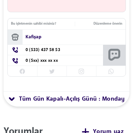
Bu işletmenin sahibi misiniz?
Düzenleme önerin
Kafişap
0 (533) 437 58 53
0 (5xx) xxx xx xx
Tüm Gün Kapalı
Açılış Günü : Monday
-
Yorumlar
Yorum yaz