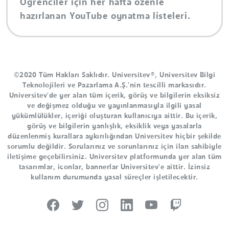
Öğrenciler için her hafta özenle
hazırlanan YouTube oynatma listeleri.
©2020 Tüm Hakları Saklıdır. Universitev®, Universitev Bilgi
Teknolojileri ve Pazarlama A.Ş.'nin tescilli markasıdır.
Universitev'de yer alan tüm içerik, görüş ve bilgilerin eksiksiz
ve değişmez olduğu ve yayınlanmasıyla ilgili yasal
yükümlülükler, içeriği oluşturan kullanıcıya aittir. Bu içerik,
görüş ve bilgilerin yanlışlık, eksiklik veya yasalarla
düzenlenmiş kurallara aykırılığından Universitev hiçbir şekilde
sorumlu değildir. Sorularınız ve sorunlarınız için ilan sahibiyle
iletişime geçebilirsiniz. Universitev platformunda yer alan tüm
tasarımlar, iconlar, bannerlar Universitev'e aittir. İzinsiz
kullanım durumunda yasal süreçler işletilecektir.