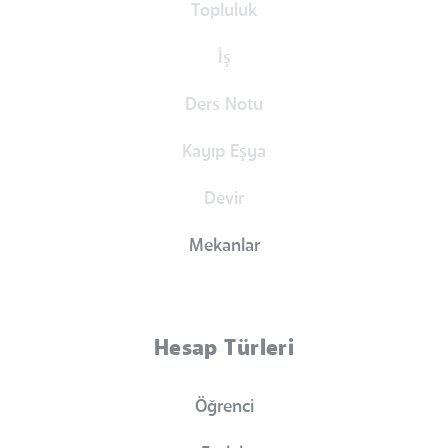
Topluluk
İş
Ders Notu
Kayıp Eşya
Devir
Mekanlar
Hesap Türleri
Öğrenci