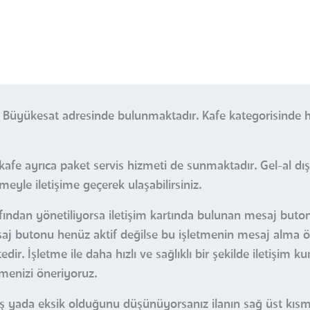
a Büyükesat adresinde bulunmaktadır. Kafe kategorisinde 
fe ayrıca paket servis hizmeti de sunmaktadır. Gel-al dış
tmeyle iletişime geçerek ulaşabilirsiniz.
fından yönetiliyorsa iletişim kartında bulunan mesaj butonu
esaj butonu henüz aktif değilse bu işletmenin mesaj alma öz
r. İşletme ile daha hızlı ve sağlıklı bir şekilde iletişim k
çmenizi öneriyoruz.
nlış yada eksik olduğunu düşünüyorsanız ilanın sağ üst kı