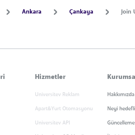
Ankara
Çankaya
Join 
ri
Hizmetler
Kurumsa
Universitev Reklam
Hakkımızda
Apart&Yurt Otomasyonu
Neyi hedefl
Universitev API
Güncellemel