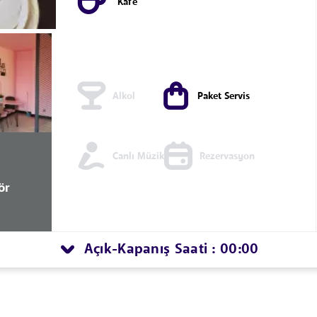
Kafe
Alkol
Paket Servis
Canlı Müzik
Rezervasyon
ör
Açık
Kapanış Saati : 00:00
-