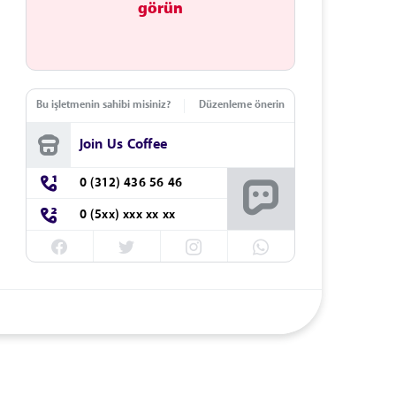
görün
Bu işletmenin sahibi misiniz?
Düzenleme önerin
Join Us Coffee
0 (312) 436 56 46
0 (5xx) xxx xx xx