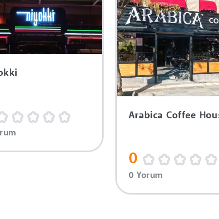
okki
Arabica Coffee Hou
orum
0
0 Yorum