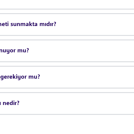
zmeti sunmakta mıdır?
lunuyor mu?
n gerekiyor mu?
ı nedir?