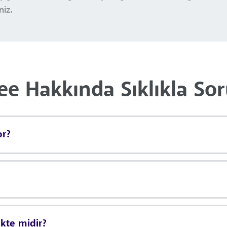
niz.
ee Hakkında Sıklıkla So
or?
ekte midir?