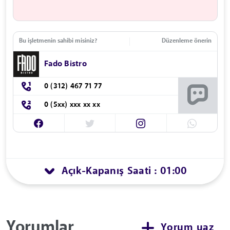
Bu işletmenin sahibi misiniz?
Düzenleme önerin
Fado Bistro
0 (312) 467 71 77
0 (5xx) xxx xx xx
Açık
Kapanış Saati : 01:00
-
Yorumlar
Yorum yaz