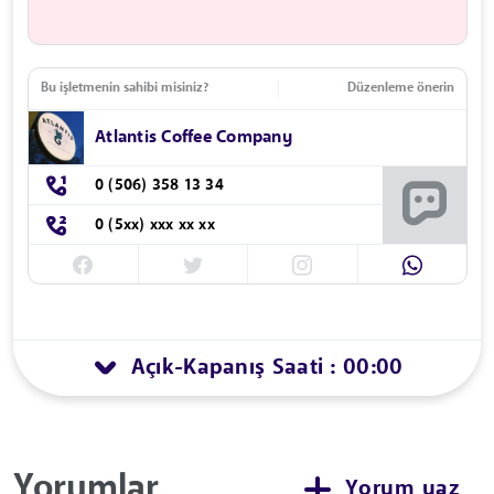
Bu işletmenin sahibi misiniz?
Düzenleme önerin
Atlantis Coffee Company
0 (506) 358 13 34
0 (5xx) xxx xx xx
Açık
Kapanış Saati : 00:00
-
Yorumlar
Yorum yaz