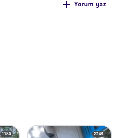
Yorum yaz
1180
2245