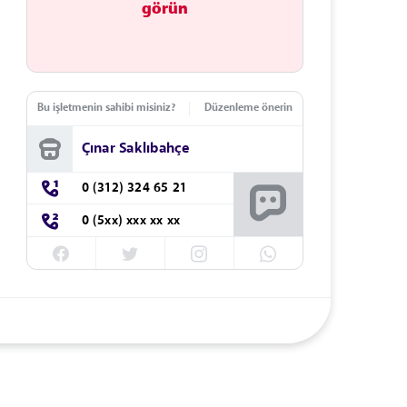
görün
Bu işletmenin sahibi misiniz?
Düzenleme önerin
Çınar Saklıbahçe
0 (312) 324 65 21
0 (5xx) xxx xx xx