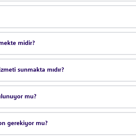
tmekte midir?
hizmeti sunmakta mıdır?
bulunuyor mu?
yon gerekiyor mu?