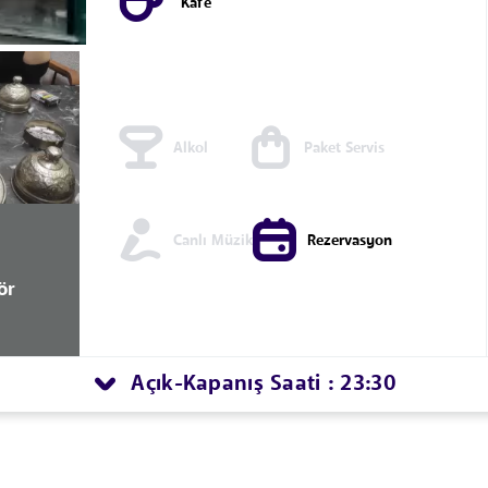
Kafe
Alkol
Paket Servis
Canlı Müzik
Rezervasyon
ör
Açık
Kapanış Saati : 23:30
-