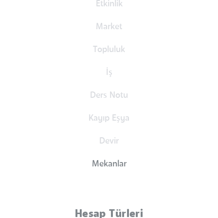
Etkinlik
Market
Topluluk
İş
Ders Notu
Kayıp Eşya
Devir
Mekanlar
Hesap Türleri