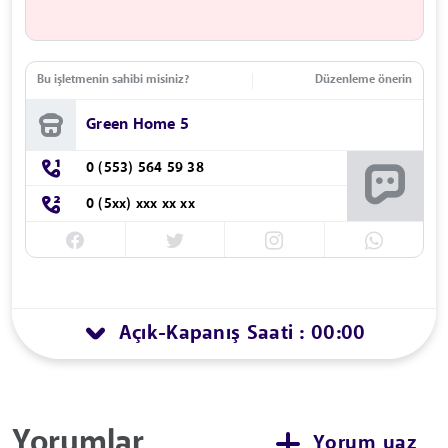
Bu işletmenin sahibi misiniz?
Düzenleme önerin
Green Home 5
0 (553) 564 59 38
0 (5xx) xxx xx xx
Açık
Kapanış Saati : 00:00
-
Yorumlar
Yorum yaz