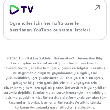
Öğrenciler için her hafta özenle
hazırlanan YouTube oynatma listeleri.
©2020 Tüm Hakları Saklıdır. Universitev®, Universitev Bilgi
Teknolojileri ve Pazarlama A.Ş.'nin tescilli markasıdır.
Universitev'de yer alan tüm içerik, görüş ve bilgilerin eksiksiz
ve değişmez olduğu ve yayınlanmasıyla ilgili yasal
yükümlülükler, içeriği oluşturan kullanıcıya aittir. Bu içerik,
görüş ve bilgilerin yanlışlık, eksiklik veya yasalarla
düzenlenmiş kurallara aykırılığından Universitev hiçbir şekilde
sorumlu değildir. Sorularınız ve sorunlarınız için ilan sahibiyle
iletişime geçebilirsiniz. Universitev platformunda yer alan tüm
tasarımlar, iconlar, bannerlar Universitev'e aittir. İzinsiz
kullanım durumunda yasal süreçler işletilecektir.