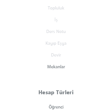
Topluluk
İş
Ders Notu
Kayıp Eşya
Devir
Mekanlar
Hesap Türleri
Öğrenci