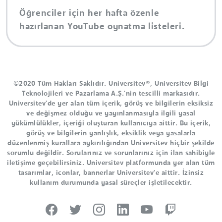
Öğrenciler için her hafta özenle
hazırlanan YouTube oynatma listeleri.
©2020 Tüm Hakları Saklıdır. Universitev®, Universitev Bilgi
Teknolojileri ve Pazarlama A.Ş.'nin tescilli markasıdır.
Universitev'de yer alan tüm içerik, görüş ve bilgilerin eksiksiz
ve değişmez olduğu ve yayınlanmasıyla ilgili yasal
yükümlülükler, içeriği oluşturan kullanıcıya aittir. Bu içerik,
görüş ve bilgilerin yanlışlık, eksiklik veya yasalarla
düzenlenmiş kurallara aykırılığından Universitev hiçbir şekilde
sorumlu değildir. Sorularınız ve sorunlarınız için ilan sahibiyle
iletişime geçebilirsiniz. Universitev platformunda yer alan tüm
tasarımlar, iconlar, bannerlar Universitev'e aittir. İzinsiz
kullanım durumunda yasal süreçler işletilecektir.