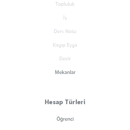
Topluluk
İş
Ders Notu
Kayıp Eşya
Devir
Mekanlar
Hesap Türleri
Öğrenci