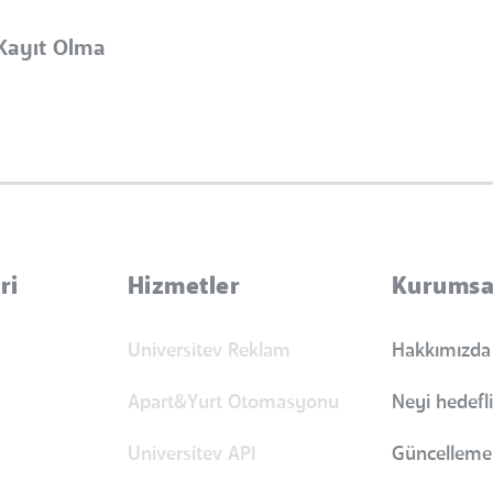
Kayıt Olma
ri
Hizmetler
Kurumsa
Universitev Reklam
Hakkımızda
Apart&Yurt Otomasyonu
Neyi hedefl
Universitev API
Güncellemel