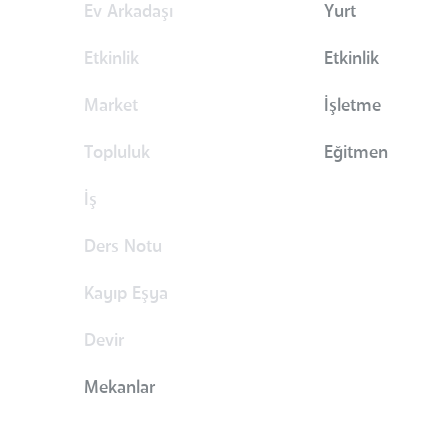
Ev Arkadaşı
Yurt
Etkinlik
Etkinlik
Market
İşletme
Topluluk
Eğitmen
İş
Ders Notu
Kayıp Eşya
Devir
Mekanlar