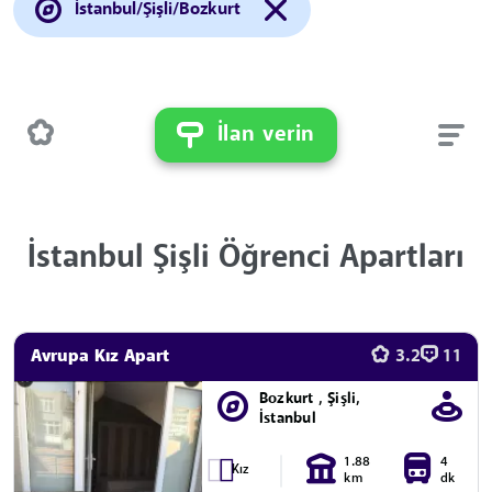
İstanbul/Şişli/Bozkurt
İlan verin
İstanbul Şişli Öğrenci Apartları
Avrupa Kız Apart
3.2
11
Bozkurt , Şişli,
İstanbul
1.88
4
Kız
km
dk