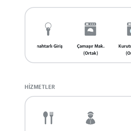
Anahtarlı Giriş
Çamaşır Mak.
Kurut
(Ortak)
(O
HIZMETLER