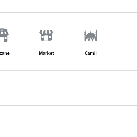
zane
Market
Camii