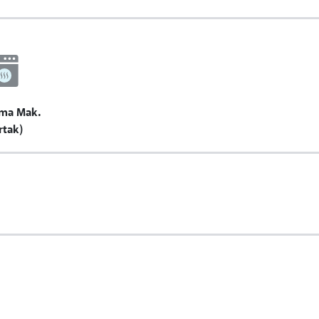
ma Mak.
rtak)