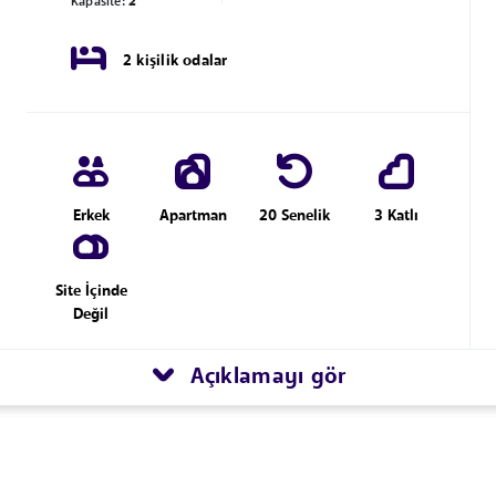
Kapasite:
2
2 kişilik odalar
Erkek
Apartman
20 Senelik
3 Katlı
Site İçinde
Değil
Açıklamayı gör