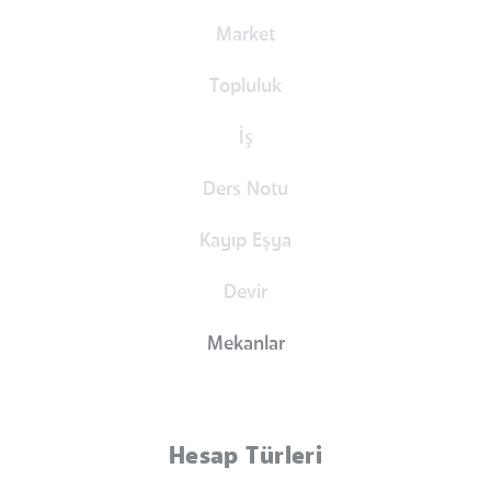
Market
Topluluk
İş
Ders Notu
Kayıp Eşya
Devir
Mekanlar
Hesap Türleri